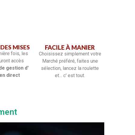
DES MISES
FACILE À MANIER
ière fois, les
Choisissez simplement votre
auront accès
Marché préféré, faites une
de gestion d'
sélection, lancez la roulette
en direct
et… c' est tout.
ment