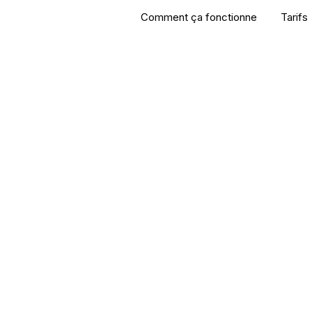
Comment ça fonctionne
Tarifs
 PAR
ISIONS
DIRECT
ssage