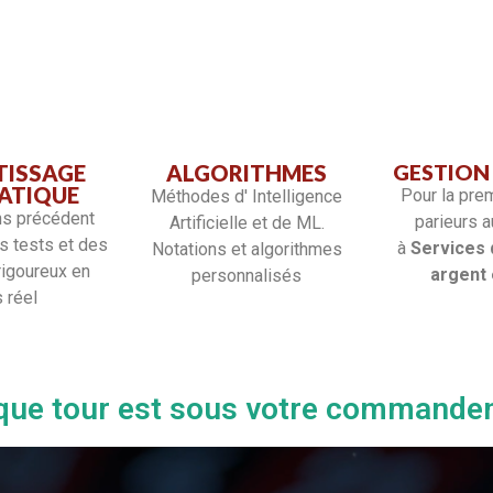
TISSAGE
ALGORITHMES
GESTION 
ATIQUE
Pour la prem
Méthodes d' Intelligence
ns précédent
parieurs 
Artificielle et de ML.
s tests et des
à
Services 
Notations et algorithmes
rigoureux en
argent 
personnalisés
 réel
que tour est sous votre commande